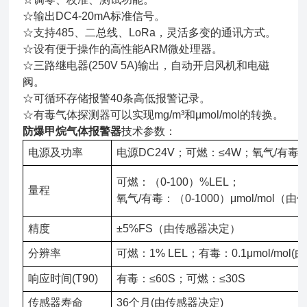
☆输出DC4-20mA标准信号。
☆支持485、二总线、LoRa，灵活多变的通讯方式。
☆设有便于操作的高性能ARM微处理器。
☆三路继电器(250V 5A)输出，自动开启风机和电磁
阀。
☆可循环存储报警40条高低报警记录。
☆有毒气体探测器可以实现mg/m³和μmol/mol的转换。
防爆甲烷气体报警器
技术参数：
电源及功率
电源DC24V；可燃：≤4W；氧气/有毒：
可燃：（0-100）%LEL；
量程
氧气/有毒：（0-1000）μmol/mol（
精度
±5%FS（由传感器决定）
分辨率
可燃：1% LEL；有毒：0.1μmol/mol
响应时间(T90)
有毒：≤60S；可燃：≤30S
传感器寿命
36个月(由传感器决定)