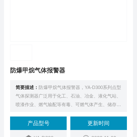
防爆甲烷气体报警器
简要描述：
防爆甲烷气体报警器，YA-D300系列点型
气体探测器广泛用于化工、石油、冶金、液化气站、
喷漆作业、燃气输配等有毒、可燃气体产生、储存、
使用等室内外易泄露危险场所。YA-D300系列点型气
体探测器，是我公司开发的功能实用、操作方便的气
产品型号
更新时间
体探测器。可与我公司的YA-K系列气体报警控制器