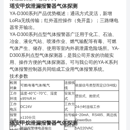
瑶安甲烷泄漏报警器气体探测
YA-D300系列产品优势概述：通讯方式灵活，新增
LoRa无线传输；红外遥控操作（免开盖）；三路继电
器常开输出。
YA-D300系列点型气体报警器广泛用于化工、石油、
冶金、液化气站、喷漆作业、燃气输配等有毒、可燃
气体产生、储存、使用等室内外易泄露危险场所。YA-
D300系列点型气体探测器，是我公司开发的功能实
用、操作方便的气体探测器。可与我公司的YA-K系列
气体报警控制器共同组成工业用气体报警系统。
技术参数
检测
连接线
可燃/有毒气体/氧气
依据信号类型而定(2/3/4线)
对象
缆
工作
温度-40°C~70°C、湿度
安装方
壁挂式、抱管式
环境
≤95%R.H
式
工作
工作方
DC24V
24小时连续工作
电压
式
报警
信号输
4~20mA、RS485、两总线
≥110分贝
音量
出
PowerBus
瑶安甲烷泄漏报警器气体探测
报警
触点容
两级报警继电器输出
5A/220VAC