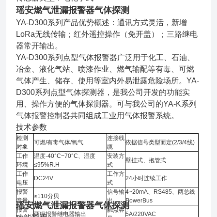
瑶安燃气泄漏报警器气体探测
YA-D300系列产品优势概述：通讯方式灵活，新增
LoRa无线传输；红外遥控操作（免开盖）；三路继电
器常开输出。
YA-D300系列点型气体报警器广泛用于化工、石油、
冶金、液化气站、喷漆作业、燃气输配等有毒、可燃
气体产生、储存、使用等室内外易泄露危险场所。YA-
D300系列点型气体探测器，是我公司开发的功能实
用、操作方便的气体探测器。可与我公司的YA-K系列
气体报警控制器共同组成工业用气体报警系统。
技术参数
检测
连接线
可燃/有毒气体/氧气
依据信号类型而定(2/3/4线)
对象
缆
工作
温度-40°C~70°C、湿度
安装方
壁挂式、抱管式
环境
≤95%R.H
式
工作
工作方
DC24V
24小时连续工作
电压
式
报警
信号输
4~20mA、RS485、两总线
≥110分贝
音量
出
PowerBus
瑶安燃气泄漏报警器气体探测
报警
触点容
两级报警继电器输出
5A/220VAC