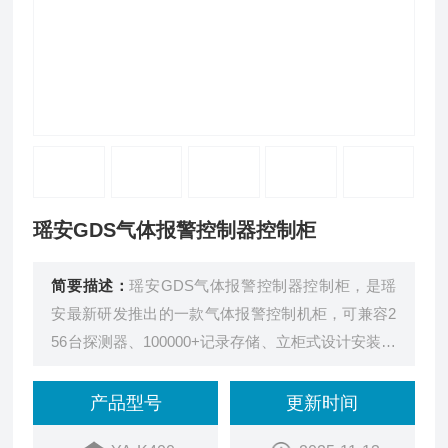
瑶安GDS气体报警控制器控制柜
简要描述：
瑶安GDS气体报警控制器控制柜，是瑶
安最新研发推出的一款气体报警控制机柜，可兼容2
56台探测器、100000+记录存储、立柜式设计安装简
单、易于维护、多重报警、自动联动、24h实时监
测、远程监管，主供电电源+备用UPS电源，支持应
产品型号
更新时间
急备电。可与瑶安YA-D300系列、YA-D400系列等气