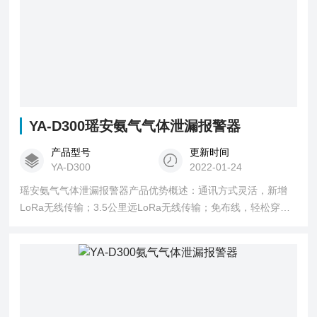
YA-D300瑶安氨气气体泄漏报警器
产品型号
更新时间
YA-D300
2022-01-24
瑶安氨气气体泄漏报警器产品优势概述：通讯方式灵活，新增
LoRa无线传输；3.5公里远LoRa无线传输；免布线，轻松穿
墙，为您节省安装费用；红外遥控操作（免开盖）；三路继电
器常开输出。