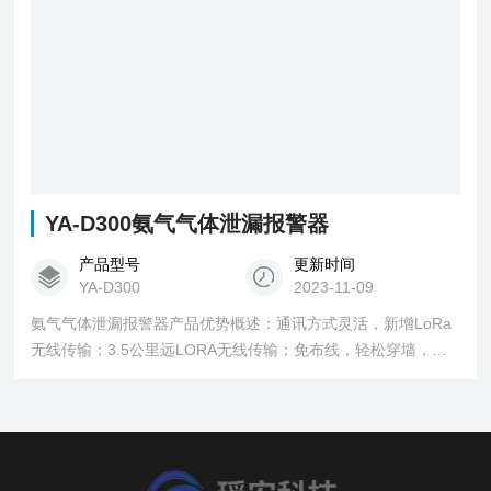
YA-D300氨气气体泄漏报警器
产品型号
更新时间
YA-D300
2023-11-09
氨气气体泄漏报警器产品优势概述：通讯方式灵活，新增LoRa
无线传输；3.5公里远LORA无线传输；免布线，轻松穿墙，为
您节省安装费用；红外遥控操作（免开盖）；三路继电器常开
输出。