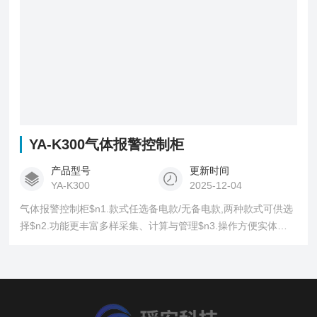
YA-K300气体报警控制柜
产品型号
更新时间
YA-K300
2025-12-04
气体报警控制柜$n1.款式任选备电款/无备电款,两种款式可供选
择$n2.功能更丰富多样采集、计算与管理$n3.操作方便实体按
键+工业高清彩屏,分辨率强,清晰度高$n4.数据存储最少可存储
2000+条故障、报警记录$n5.升级拓展方便设备升级时只需要增
加相应数量“拓展板”视配置不同可$n6.输出接口多样化$n2组公
共继电器+8路可编程继电器,便于连接外部设备