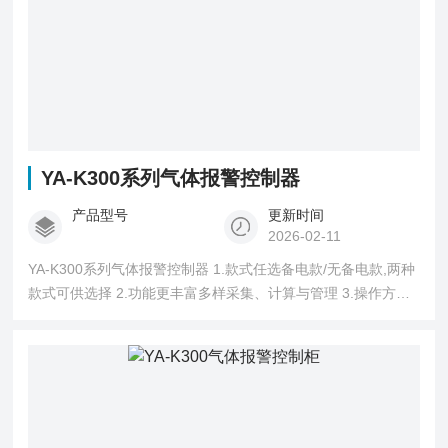
YA-K300系列气体报警控制器
产品型号
更新时间
2026-02-11
YA-K300系列气体报警控制器 1.款式任选备电款/无备电款,两种
款式可供选择 2.功能更丰富多样采集、计算与管理 3.操作方便
实体按键+工业高清彩屏,分辨率强,清晰度高 4.数据存储最少可
存储2000+条故障、报警记录 5.升级拓展方便设备升级时只需
要增加相应数量“拓展板”视配置不同可 6.输出接口多样化 2组公
共继电器+8路可编程继电器,便于连接外部设备