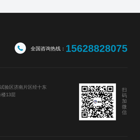
15628828075
全国咨询热线：
试验区济南片区经十东
扫
号楼13层
码
加
微
信